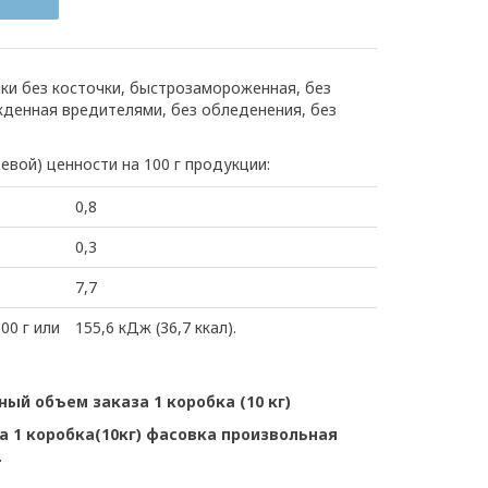
нки без косточки, быстрозамороженная, без
жденная вредителями, без обледенения, без
евой) ценности на 100 г продукции:
0,8
0,3
7,7
00 г или
155,6 кДж (36,7 ккал).
ный объем заказа 1 коробка (10 кг)
 1 коробка(10кг) фасовка произвольная
.