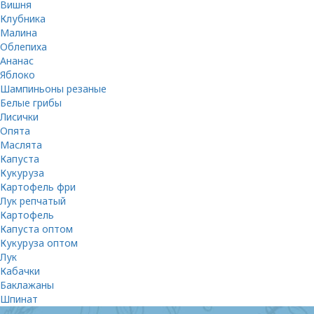
Вишня
Клубника
Малина
Облепиха
Ананас
Яблоко
Шампиньоны резаные
Белые грибы
Лисички
Опята
Маслята
Капуста
Кукуруза
Картофель фри
Лук репчатый
Картофель
Капуста оптом
Кукуруза оптом
Лук
Кабачки
Баклажаны
Шпинат