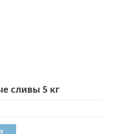
е сливы 5 кг
У