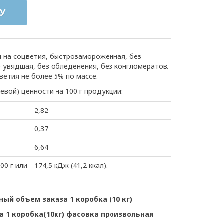
У
я на соцветия, быстрозамороженная, без
е увядшая, без обледенения, без конгломератов.
етия не более 5% по массе.
евой) ценности на 100 г продукции:
2,82
0,37
6,64
00 г или
174,5 кДж (41,2 ккал).
ный объем заказа 1 коробка (10 кг)
 1 коробка(10кг) фасовка произвольная