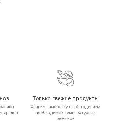
.
нов
Только свежие продукты
храняют
Храним заморозку с соблюдением
инералов
необходимых температурных
режимов