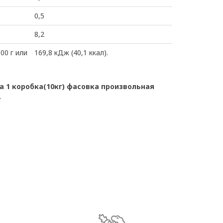
0,5
8,2
00 г или
169,8 кДж (40,1 ккал).
 1 коробка(10кг) фасовка произвольная
.