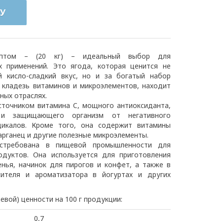
У
оптом – (20 кг) – идеальный выбор для
х применений. Это ягода, которая ценится не
й кисло-сладкий вкус, но и за богатый набор
, кладезь витаминов и микроэлементов, находит
ных отраслях.
сточником витамина C, мощного антиоксиданта,
 и защищающего организм от негативного
дикалов. Кроме того, она содержит витамины
марганец и другие полезные микроэлементы.
остребована в пищевой промышленности для
одуктов. Она используется для приготовления
енья, начинок для пирогов и конфет, а также в
сителя и ароматизатора в йогуртах и других
евой) ценности на 100 г продукции:
0,7