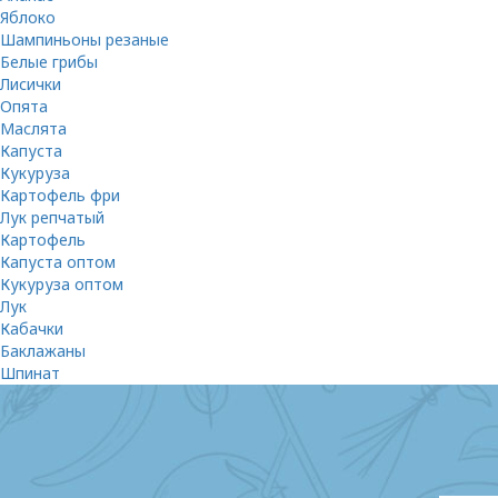
Яблоко
Шампиньоны резаные
Белые грибы
Лисички
Опята
Маслята
Капуста
Кукуруза
Картофель фри
Лук репчатый
Картофель
Капуста оптом
Кукуруза оптом
Лук
Кабачки
Баклажаны
Шпинат