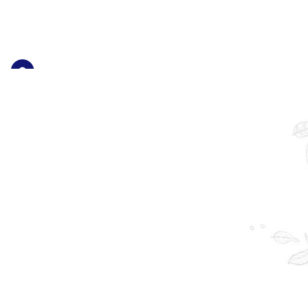
ных овощей, грибов, фруктов и ягод. Успешно сотрудничаем 
е современных технологий позволяют на каждом этапе произво
ая, д. 20