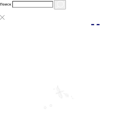
Поиск
Компания «Импайс» является надежным поставщиком заморожен
производства и ритейла. Наш уникальный опыт и использовани
контроля качества.
8 (812) 677-00-10
contact@impice.ru
Пн-Пт: с 10.00 до 18.00,
Сб-Вс: выходной
197022, Россия, Санкт-Петербург, Аптекарская набережн