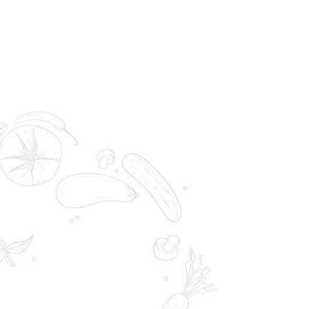
с российскими и зарубежными партнерами в сфере
дства и транспортировки применять самые строгие меры