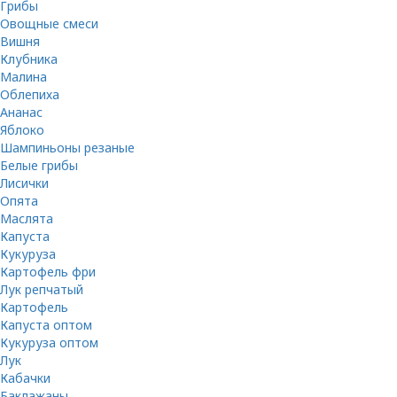
Грибы
Овощные смеси
Вишня
Клубника
Малина
Облепиха
Ананас
Яблоко
Шампиньоны резаные
Белые грибы
Лисички
Опята
Маслята
Капуста
Кукуруза
Картофель фри
Лук репчатый
Картофель
Капуста оптом
Кукуруза оптом
Лук
Кабачки
Баклажаны