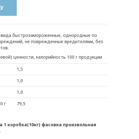
У
о вида быстрозамороженные, однородные по
вреждений, не поврежденные вредителями, без
тов.
евой) ценности, калорийность 100 г продукции
1,5
1,0
1,0
0 г
79,5
 1 коробка(10кг) фасовка произвольная
.