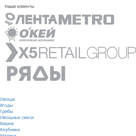
Наши клиенты
Овощи
Ягоды
Грибы
Овощные смеси
Вишня
Клубника
Малина