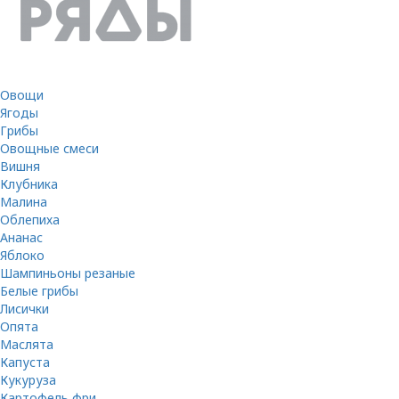
Овощи
Ягоды
Грибы
Овощные смеси
Вишня
Клубника
Малина
Облепиха
Ананас
Яблоко
Шампиньоны резаные
Белые грибы
Лисички
Опята
Маслята
Капуста
Кукуруза
Картофель фри