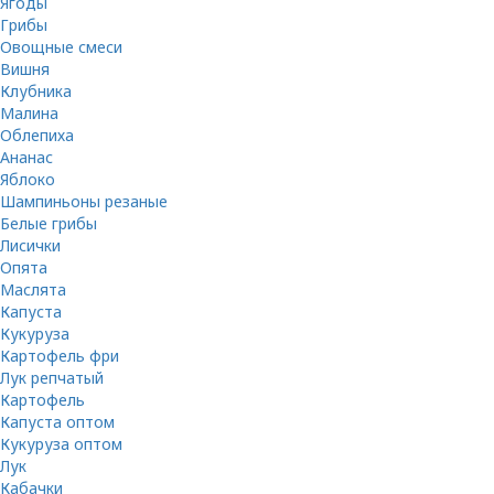
Ягоды
Грибы
Овощные смеси
Вишня
Клубника
Малина
Облепиха
Ананас
Яблоко
Шампиньоны резаные
Белые грибы
Лисички
Опята
Маслята
Капуста
Кукуруза
Картофель фри
Лук репчатый
Картофель
Капуста оптом
Кукуруза оптом
Лук
Кабачки