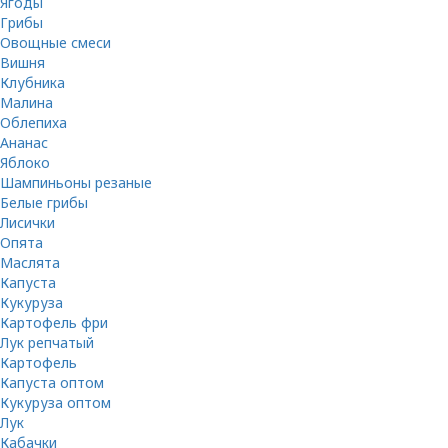
Ягоды
Грибы
Овощные смеси
Вишня
Клубника
Малина
Облепиха
Ананас
Яблоко
Шампиньоны резаные
Белые грибы
Лисички
Опята
Маслята
Капуста
Кукуруза
Картофель фри
Лук репчатый
Картофель
Капуста оптом
Кукуруза оптом
Лук
Кабачки