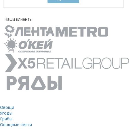
Наши клиенты
Овощи
Ягоды
Грибы
Овощные смеси