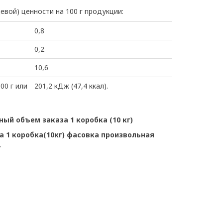
евой) ценности на 100 г продукции:
0,8
0,2
10,6
00 г или
201,2 кДж (47,4 ккал).
ный объем заказа 1 коробка (10 кг)
 1 коробка(10кг) фасовка произвольная
.