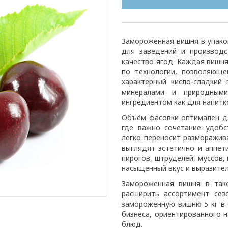
Замороженная вишня в упако
для заведений и производс
качество ягод. Каждая вишн
по технологии, позволяюще
характерный кисло-сладкий
минералами и природным
ингредиентом как для напитко
Объём фасовки оптимален дл
где важно сочетание удобс
легко переносит разморажив
выглядят эстетично и аппет
пирогов, штруделей, муссов,
насыщенный вкус и выразите
Замороженная вишня в так
расширить ассортимент сез
замороженную вишню 5 кг в
бизнеса, ориентированного н
блюд.