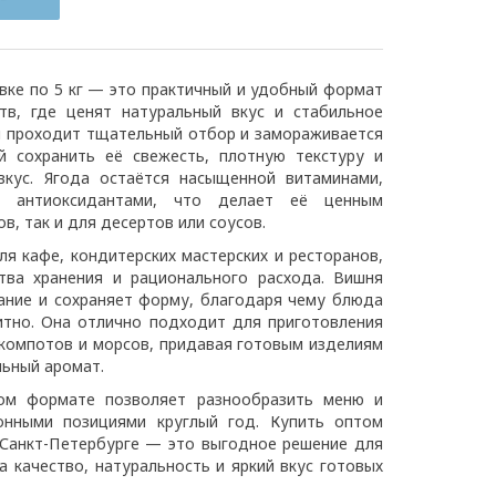
вке по 5 кг — это практичный и удобный формат
тв, где ценят натуральный вкус и стабильное
я проходит тщательный отбор и замораживается
й сохранить её свежесть, плотную текстуру и
 вкус. Ягода остаётся насыщенной витаминами,
и антиоксидантами, что делает её ценным
в, так и для десертов или соусов.
я кафе, кондитерских мастерских и ресторанов,
тва хранения и рационального расхода. Вишня
ание и сохраняет форму, благодаря чему блюда
итно. Она отлично подходит для приготовления
 компотов и морсов, придавая готовым изделиям
льный аромат.
ом формате позволяет разнообразить меню и
онными позициями круглый год. Купить оптом
 Санкт-Петербурге — это выгодное решение для
а качество, натуральность и яркий вкус готовых