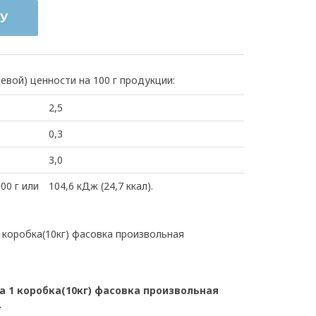
У
евой) ценности на 100 г продукции:
2,5
0,3
3,0
00 г или
104,6 кДж (24,7 ккал).
коробка(10кг) фасовка произвольная
 1 коробка(10кг) фасовка произвольная
.