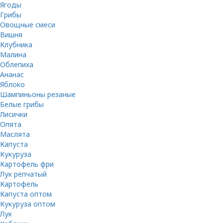
Ягоды
Грибы
Овощные смеси
Вишня
Клубника
Малина
Облепиха
Ананас
Яблоко
Шампиньоны резаные
Белые грибы
Лисички
Опята
Маслята
Капуста
Кукуруза
Картофель фри
Лук репчатый
Картофель
Капуста оптом
Кукуруза оптом
Лук