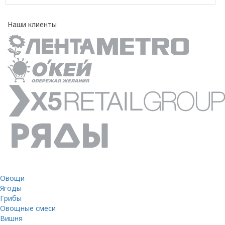
Наши клиенты
Овощи
Ягоды
Грибы
Овощные смеси
Вишня