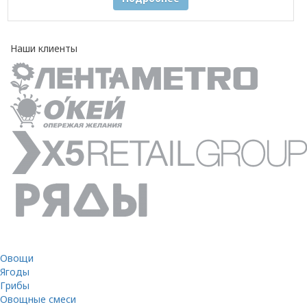
Наши клиенты
Овощи
Ягоды
Грибы
Овощные смеси