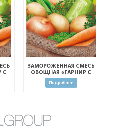
ЕСЬ
ЗАМОРОЖЕННАЯ СМЕСЬ
 С
ОВОЩНАЯ «ГАРНИР С
 20
ПРЯНЫМИ ТРАВАМИ» 10
Подробнее
КГ ОПТОМ