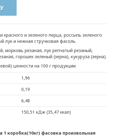
У
и красного и зеленого перца, россыпь зеленого
ый лук и нежная стручковая фасоль.
й, морковь резаная, лук репчатый резаный,
заная, горошек зеленый (зерна), кукуруза (зерна).
евой) ценности на 100 г продукции:
1,96
0,19
6,48
150,51 кДж (35,47 ккал)
 1 коробка(10кг) фасовка произвольная