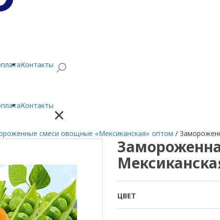
оплата
Контакты
оплата
Контакты
×
ороженные смеси овощные «Мексиканская» оптом
/
Замороженн
Замороженна
Мексиканская
ЦВЕТ