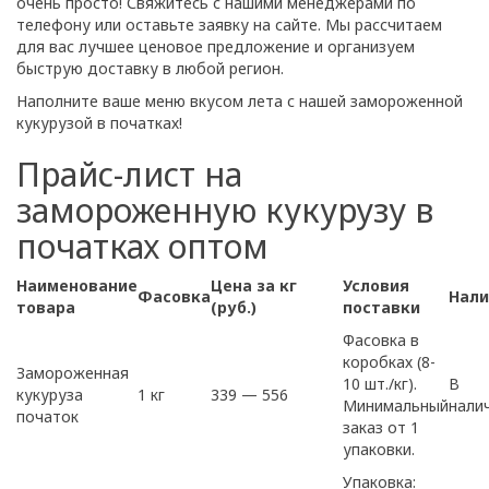
очень просто! Свяжитесь с нашими менеджерами по
телефону или оставьте заявку на сайте. Мы рассчитаем
для вас лучшее ценовое предложение и организуем
быструю доставку в любой регион.
Наполните ваше меню вкусом лета с нашей замороженной
кукурузой в початках!
Прайс-лист на
замороженную кукурузу в
початках оптом
Наименование
Цена за кг
Условия
Фасовка
Нали
товара
(руб.)
поставки
Фасовка в
коробках (8-
Замороженная
10 шт./кг).
В
кукуруза
1 кг
339 — 556
Минимальный
нали
початок
заказ от 1
упаковки.
Упаковка: