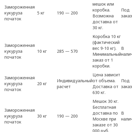
мешок или
Замороженная
коробка.
Под
кукуруза
5 кг
190 — 200
Возможна
заказ
початок
доставка от
30 кг.
Коробка 10 кг
(фактический
Замороженная
вес 9-10 кг).
В
кукуруза
10 кг
285 — 570
Минимальный
нали
початок
заказ от 1
коробки.
Цена зависит
Замороженная
Индивидуальный
от объема.
Под
кукуруза
20 кг
расчет
Доставка от
заказ
початок
630 кг.
Мешок 30 кг.
Бесплатная
Замороженная
доставка по
В
кукуруза
30 кг
190 — 200
Москве при
нали
початок
заказе от 30
000 руб.