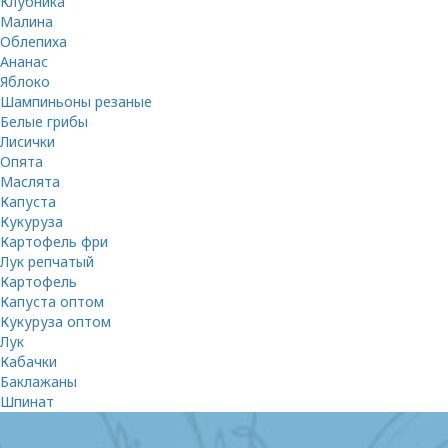
Клубника
Малина
Облепиха
Ананас
Яблоко
Шампиньоны резаные
Белые грибы
Лисички
Опята
Маслята
Капуста
Кукуруза
Картофель фри
Лук репчатый
Картофель
Капуста оптом
Кукуруза оптом
Лук
Кабачки
Баклажаны
Шпинат