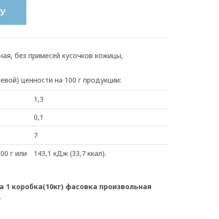
У
ая, без примесей кусочков кожицы,
евой) ценности на 100 г продукции:
1,3
0,1
7
00 г или
143,1 кДж (33,7 ккал).
 1 коробка(10кг) фасовка произвольная
.