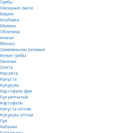
Грибы
Овощные смеси
Вишня
Клубника
Малина
Облепиха
Ананас
Яблоко
Шампиньоны резаные
Белые грибы
Лисички
Опята
Маслята
Капуста
Кукуруза
Картофель фри
Лук репчатый
Картофель
Капуста оптом
Кукуруза оптом
Лук
Кабачки
Баклажаны