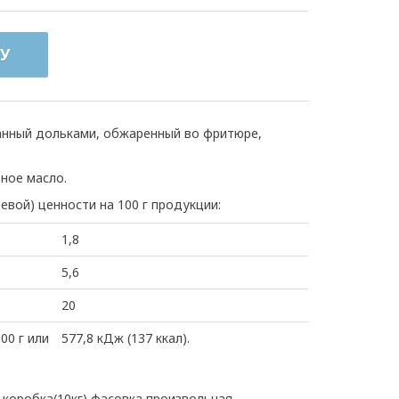
У
анный дольками, обжаренный во фритюре,
ьное масло.
евой) ценности на 100 г продукции:
1,8
5,6
20
00 г или
577,8 кДж (137 ккал).
коробка(10кг) фасовка произвольная