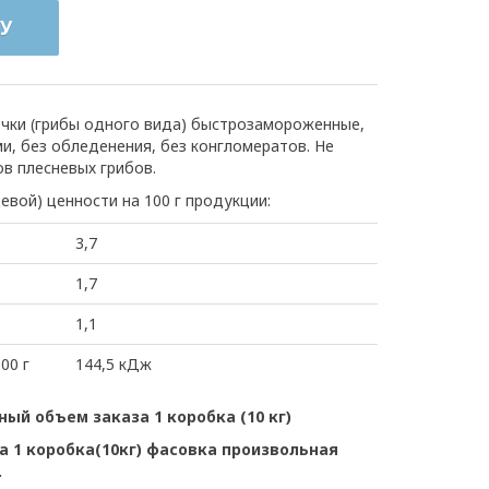
У
очки (грибы одного вида) быстрозамороженные,
, без обледенения, без конгломератов. Не
в плесневых грибов.
евой) ценности на 100 г продукции:
3,7
1,7
1,1
00 г
144,5 кДж
ный объем заказа 1 коробка (10 кг)
 1 коробка(10кг) фасовка произвольная
.