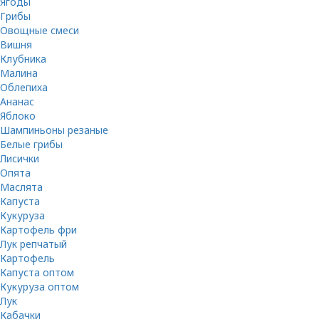
Ягоды
Грибы
Овощные смеси
Вишня
Клубника
Малина
Облепиха
Ананас
Яблоко
Шампиньоны резаные
Белые грибы
Лисички
Опята
Маслята
Капуста
Кукуруза
Картофель фри
Лук репчатый
Картофель
Капуста оптом
Кукуруза оптом
Лук
Кабачки