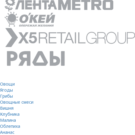
Овощи
Ягоды
Грибы
Овощные смеси
Вишня
Клубника
Малина
Облепиха
Ананас