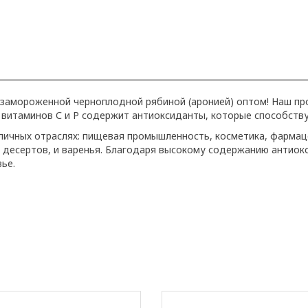
с замороженной черноплодной рябиной (аронией) оптом! Наш п
к витаминов С и Р содержит антиоксиданты, которые способств
ичных отраслях: пищевая промышленность, косметика, фармаце
 десертов, и варенья. Благодаря высокому содержанию антиокс
ье.