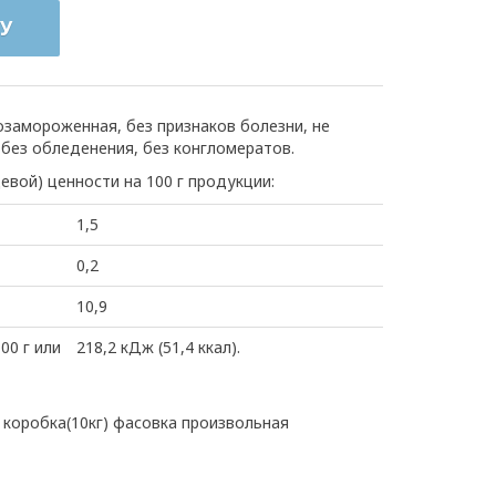
У
замороженная, без признаков болезни, не
без обледенения, без конгломератов.
евой) ценности на 100 г продукции:
1,5
0,2
10,9
00 г или
218,2 кДж (51,4 ккал).
коробка(10кг) фасовка произвольная