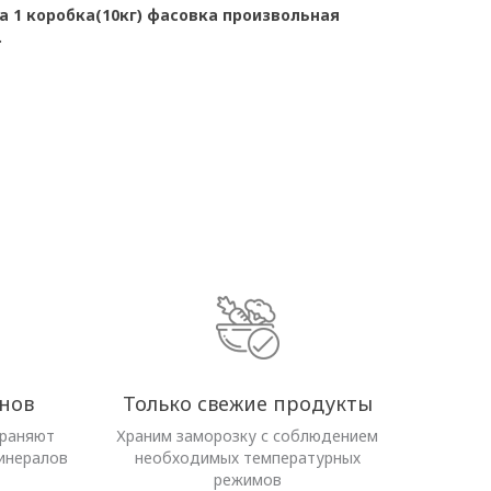
 1 коробка(10кг) фасовка произвольная
.
нов
Только свежие продукты
храняют
Храним заморозку с соблюдением
инералов
необходимых температурных
режимов