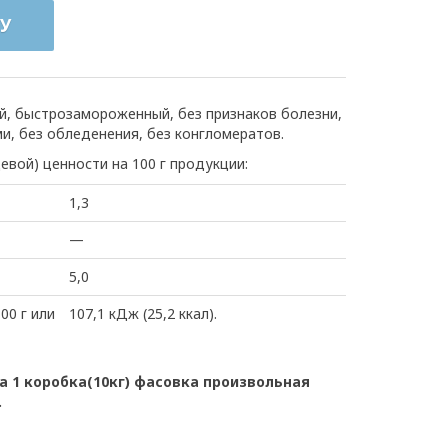
У
й, быстрозамороженный, без признаков болезни,
, без обледенения, без конгломератов.
евой) ценности на 100 г продукции:
1,3
—
5,0
00 г или
107,1 кДж (25,2 ккал).
 1 коробка(10кг) фасовка произвольная
.