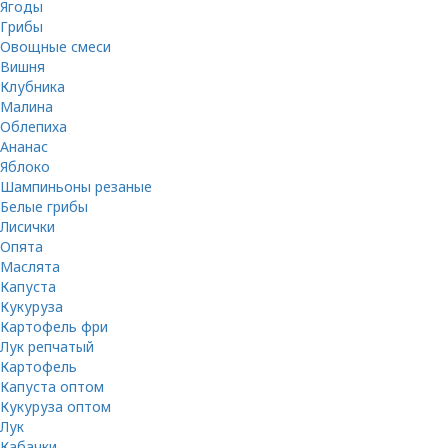
Ягоды
Грибы
Овощные смеси
Вишня
Клубника
Малина
Облепиха
Ананас
Яблоко
Шампиньоны резаные
Белые грибы
Лисички
Опята
Маслята
Капуста
Кукуруза
Картофель фри
Лук репчатый
Картофель
Капуста оптом
Кукуруза оптом
Лук
Кабачки