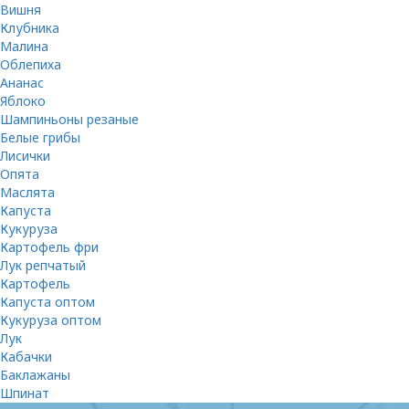
Вишня
Клубника
Малина
Облепиха
Ананас
Яблоко
Шампиньоны резаные
Белые грибы
Лисички
Опята
Маслята
Капуста
Кукуруза
Картофель фри
Лук репчатый
Картофель
Капуста оптом
Кукуруза оптом
Лук
Кабачки
Баклажаны
Шпинат