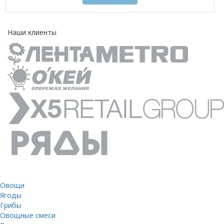
Наши клиенты
Овощи
Ягоды
Грибы
Овощные смеси