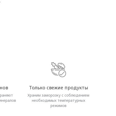
.
нов
Только свежие продукты
храняют
Храним заморозку с соблюдением
инералов
необходимых температурных
режимов