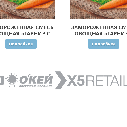
ОРОЖЕННАЯ СМЕСЬ
ЗАМОРОЖЕННАЯ СМ
ОЩНАЯ «ГАРНИР С
ОВОЩНАЯ «ГАРНИР
НЫМИ ТРАВАМИ» 30
ПРЯНЫМИ ТРАВАМИ»
Подробнее
Подробнее
КГ ОПТОМ
КГ ОПТОМ