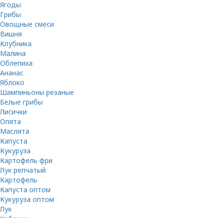
Ягоды
Грибы
Овощные смеси
Вишня
Клубника
Малина
Облепиха
Ананас
Яблоко
Шампиньоны резаные
Белые грибы
Лисички
Опята
Маслята
Капуста
Кукуруза
Картофель фри
Лук репчатый
Картофель
Капуста оптом
Кукуруза оптом
Лук