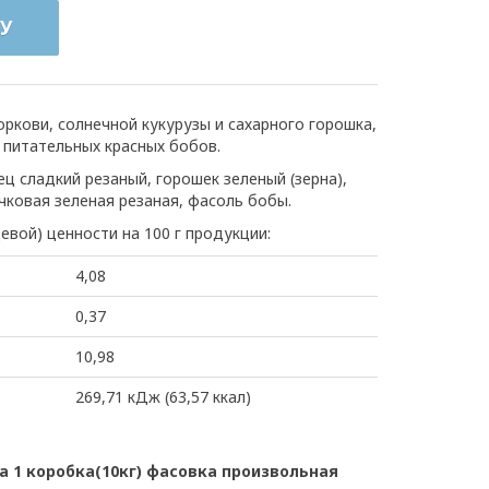
У
оркови, солнечной кукурузы и сахарного горошка,
 питательных красных бобов.
ец сладкий резаный, горошек зеленый (зерна),
учковая зеленая резаная, фасоль бобы.
евой) ценности на 100 г продукции:
4,08
0,37
10,98
269,71 кДж (63,57 ккал)
 1 коробка(10кг) фасовка произвольная