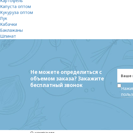
Картофель
Капуста оптом
Кукуруза оптом
Лук
Кабачки
Баклажаны
Шпинат
Не можете определиться с
объемом заказа? Закажите
бесплатный звонок
Нажим
польз
О компании