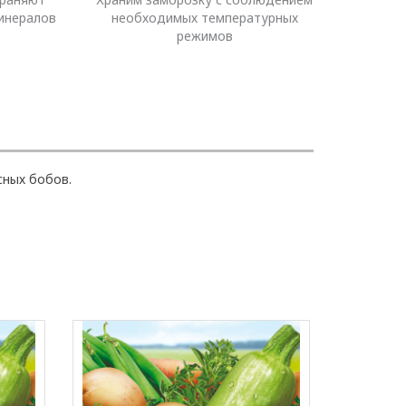
инералов
необходимых температурных
режимов
сных бобов.