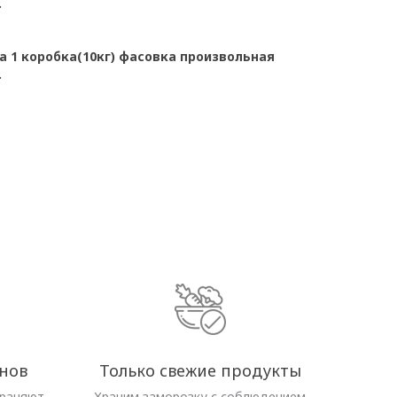
.
 1 коробка(10кг) фасовка произвольная
.
нов
Только свежие продукты
храняют
Храним заморозку с соблюдением