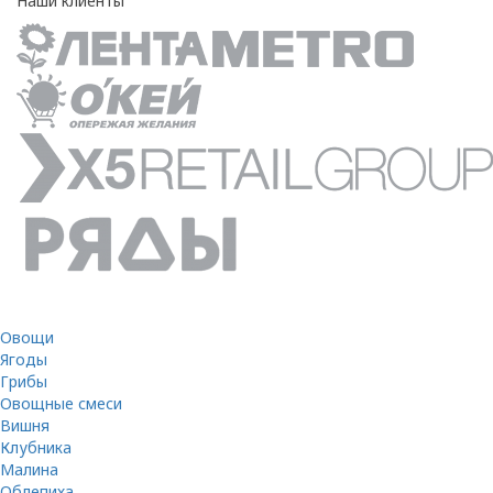
Наши клиенты
Овощи
Ягоды
Грибы
Овощные смеси
Вишня
Клубника
Малина
Облепиха