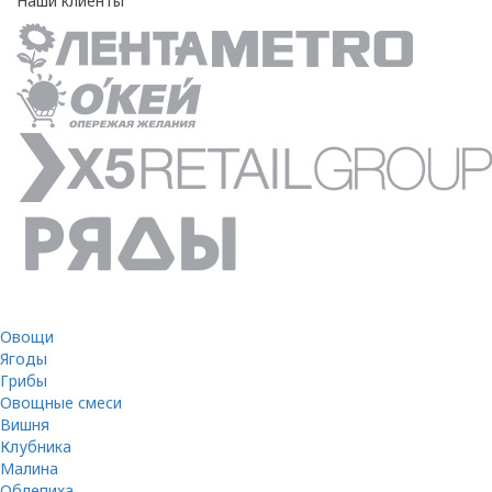
Наши клиенты
Овощи
Ягоды
Грибы
Овощные смеси
Вишня
Клубника
Малина
Облепиха