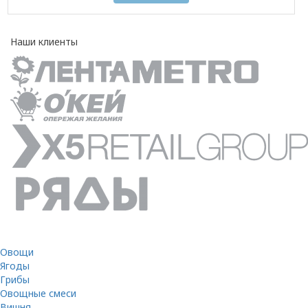
Наши клиенты
Овощи
Ягоды
Грибы
Овощные смеси
Вишня